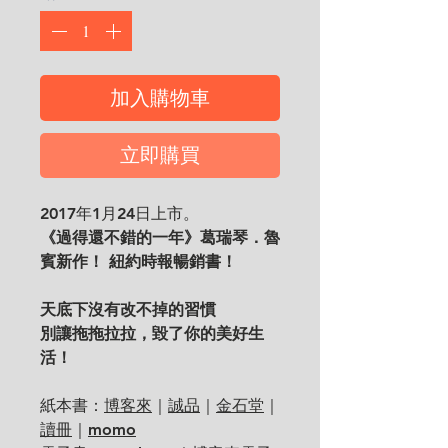
加入購物車
立即購買
2017年1月24日上市。
《過得還不錯的一年》葛瑞琴．魯
賓新作！
紐約時報暢銷書！
天底下沒有改不掉的習慣
別讓拖拖拉拉，毀了你的美好生
活！
紙本書：
博客來
｜
誠品
｜
金石堂
｜
讀冊
｜
momo