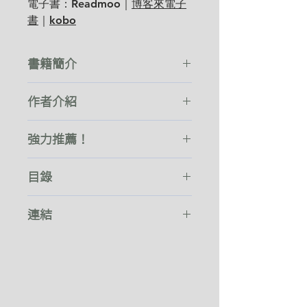
電子書：Readmoo｜
博客來電子
書
｜
kobo
書籍簡介
想養成每天看書的習慣，為什麼總
作者介紹
是不成功？
想養成定期運動的習慣，為什麼總
關於作者
是那麼難？
強力推薦！
想養成早睡早起的習慣，為什麼常
只有葛瑞琴‧魯賓能幫我們不再拖
葛瑞琴．魯賓
Gretchen Rubin
會被破功？
目錄
拉，開始運動，整頓生活。這次快
最發人深省、最具影響力的心靈勵志
這，就是人氣作家葛瑞琴．魯賓這
樂大師帶我們一起破解改變的迷
作家之一。著作包括榮登《紐約時
致讀者
此刻，就是改變的起點
本書大受歡迎的原因。
思。
連結
報》暢銷書榜的《過得還不錯的一
──《大觀》雜誌（Parade）
年》（
The Happiness Project
）、
前言
明明知道改變很棒，為什麼
葛瑞琴發現，其實我們都誤會了習
網路購書
《待在家裡也不錯》（
Happier at
不開始？
慣，以為習慣就是某種重複出現的
博客來
｜
誠品
｜
金石堂
｜
讀冊
｜
改變可能是好的，若能幫我們活得
Home
）。她在線上及線下都有大量
行為而已。只要逼自己多重複某種
YAHOO
更久、更健康、更快樂，那又更棒
的讀者，著作在全球已譯成三十多種
第
1
部 你有沒有自知之明？
行為，習慣就能養成。
了，這也是魯賓最新提案的目標。
語言，暢銷突破百萬冊。在她的熱門
第1章 命中注定的四種傾向
相關書目