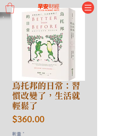
烏托邦的日常：習
慣改變了，生活就
輕鬆了
價
$360.00
格
數量
*