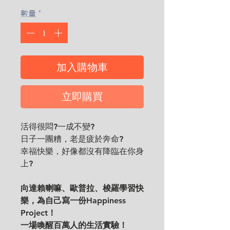
格
數量
*
加入購物車
立即購買
活得很悶?一成不變?
日子一團糟，老是疲於奔命?
幸福快樂，好像都沒有降臨在你身
上?
向達賴喇嘛、歐普拉、梭羅學習快
樂，為自己寫一份Happiness
Project！
一場喚醒百萬人的生活實驗！