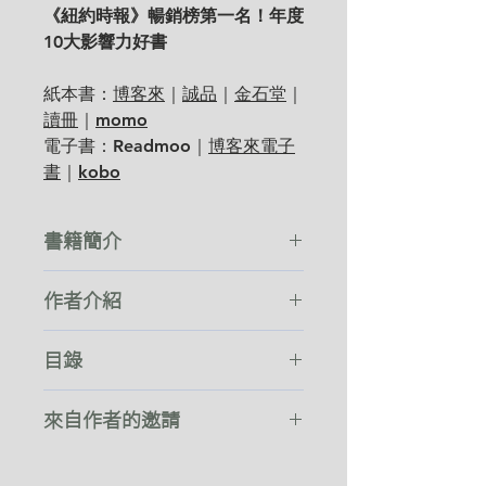
《紐約時報》暢銷榜第一名！年度
10大影響力好書
紙本書：
博客來
｜
誠品
｜
金石堂
｜
讀冊
｜
momo
電子書：Readmoo｜
博客來電子
書
｜
kobo
書籍簡介
她沒有憂鬱症，也沒有中年危機，
作者介紹
只是覺得自己老是處於人生週期性
的不滿足感。
作者
目錄
葛瑞琴．魯賓
Gretchen Rubin
她想改變自己，卻也想接受自己；
最發人深省、最具影響力的心靈勵
致讀者。今天，為自己寫份
她不希望把自己看得太重，但又很
志作家之一。
來自作者的邀請
著作包括榮登《紐約
happiness project
吧
看重自己；
時報》暢銷書榜的《過得還不錯的
前言。這不是我心中美麗的房子
致讀者
她想善加利用時間，做點有意義的
一年》
（
The Happiness
1
月。把燈關掉，把垃圾袋打開