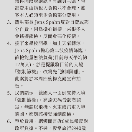
後再向政府請款。有議員主張，全
部費用由納稅人負擔並不合理，旅
客本人必須至少負擔部分費用。
衛生部長 Jens Spahn反對自費或部
分自費，因為擔心這樣一來很多人
會逃避篩檢，反而會惡化疫情。
接下來學校開學，加上天氣轉涼，
Jens Spahn擔心第二波疫情降臨，
篩檢能量無法負荷(目前每天平均約
12萬人)，於是提議將目前的入境
「強制篩檢」，改為先「強制隔離」。
此案將於本周四後梅克爾宣布拍
板。
民調顯示，德國人一面倒支持入境
「強制篩檢」。高達93%受訪者認
為，無論以飛機、火車或汽車入境
德國，都應該接受強制篩檢。
至於費用，總體而言近6成民眾反對
政府負擔。不過，較常旅行的40歲