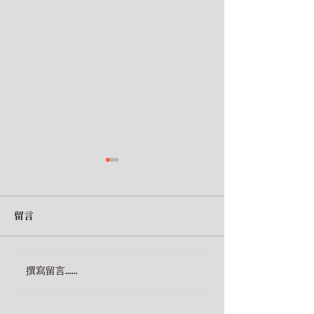
經濟學人特別集｜
小馬哥說財經｜E
YouTube是被低估的巨
殺？仇殺？巴菲
人，Walmart財報透露美
狂砍台積電？風
國消費警訊
Adidas會怎樣
早安財經文化發行人沈雲驄的
早安財經文化發行
留言
podcast節目 本節目由早安財
podcast節目 
經&SoundOn一同合作 這集
經&SoundOn一
的關鍵字是「未來」──烏克蘭
一個資金大調節時
撰寫留言......
的未來、YouTube的未來，供
美股轉進新興國家
應鏈的未來、消費市場的未
市就轉身下市，有
來…… 本集重點： ✦ 拜託，
膽布局，正是學習