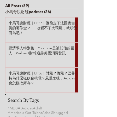
讓YouTube創作者自由飛吧!
本集重點： ✦ 查
All Posts
(89)
89 篇文章
✦ Walmart...
討厭半導體這門生意 
小馬哥說財經podcast
(26)
26 篇文章
小馬哥說財經｜EP37｜誰偷走了法國麥當
勞的薯條盒？ ──改變不了大環境，就順勢
而為吧！
經濟學人特別集｜YouTube是被低估的巨
人，Walmart財報透露美國消費警訊
小馬哥說財經｜EP36｜財殺？仇殺？巴菲
特為什麼狂砍台積電？風暴之後，Adidas
會怎樣砍庫存？
Search By Tags
1MDB
AI
Adidas
Adrift
America's Got Talent
Atlas Shrugged
Ayn Rand
Beyond Meat