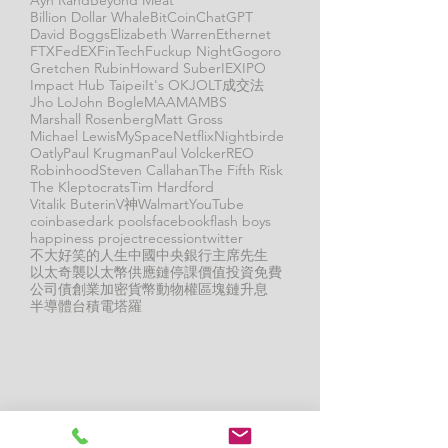
Billion Dollar Whale
BitCoin
ChatGPT
David Boggs
Elizabeth Warren
Ethernet
FTX
FedEX
FinTech
Fuckup Night
Gogoro
Gretchen Rubin
Howard Suber
IEX
IPO
Impact Hub Taipei
It's OK
JOLT成交法
Jho Lo
John Bogle
MAAMA
MBS
Marshall Rosenberg
Matt Gross
Michael Lewis
MySpace
Netflix
Nightbirde
Oatly
Paul Krugman
Paul Volcker
REO
Robinhood
Steven Callahan
The Fifth Risk
The Kleptocrats
Tim Hardford
Vitalik Buterin
V神
Walmart
YouTube
coinbase
dark pools
facebook
flash boys
happiness project
recession
twitter
不大好笑的人生
中國
中央銀行
主席先生
以太奇襲
以太幣
供應鏈
停課
價值投資
免費
公司債
創業
加密貨幣
動物權
區塊鏈
升息
半導體
台積電
塔羅