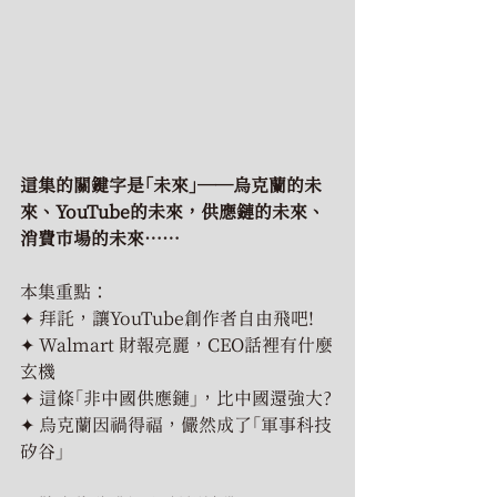
這集的關鍵字是「未來」──烏克蘭的未
來、YouTube的未來，供應鏈的未來、
消費市場的未來……
本集重點：
✦ 拜託，讓YouTube創作者自由飛吧!
✦ Walmart 財報亮麗，CEO話裡有什麼
玄機
✦ 這條「非中國供應鏈」，比中國還強大?
✦ 烏克蘭因禍得福，儼然成了「軍事科技
矽谷」