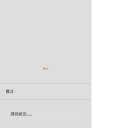
小馬哥說財經｜EP36｜財
經濟學人特別集
殺？仇殺？巴菲特為什麼
除警報？經濟學
狂砍台積電？風暴之後，
楚！別被誤導了
Adidas會怎樣砍庫存？
早安財經文化發行人沈雲驄的
早安財經文化發行
留言
podcast節目 本節目由早安財
podcast節目 
經&SoundOn一同合作 這是
經&SoundOn一
一個資金大調節時代！有人賣
巨人，全球物價，
撰寫留言......
美股轉進新興國家，有人剛上
加密貨幣，接下來 fol
市就轉身下市，有人危機中大
money 就對了！