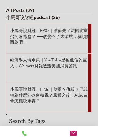
膽布局，正是學習的好時機！
✦ 最高法院審理兩
本集重點： ✦ 查理·孟格：我
件，全球網路業山
All Posts
(89)
89 篇文章
討厭半導體這門生意 ✦...
✦...
小馬哥說財經podcast
(26)
26 篇文章
小馬哥說財經｜EP37｜誰偷走了法國麥當
勞的薯條盒？ ──改變不了大環境，就順勢
而為吧！
經濟學人特別集｜YouTube是被低估的巨
人，Walmart財報透露美國消費警訊
小馬哥說財經｜EP36｜財殺？仇殺？巴菲
特為什麼狂砍台積電？風暴之後，Adidas
會怎樣砍庫存？
Search By Tags
1MDB
AI
Adidas
Adrift
America's Got Talent
Atlas Shrugged