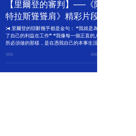
【里爾登的審判】──《阿
特拉斯聳聳肩》精彩片段
⧕ 里爾登的辯辭幾乎都是金句： ❝我就是為
了自己的利益在工作❞ ❝我像每一個正直的人
所必須做的那樣，是在憑我自己的本事生活❞
❝我拒絕因為我的能力而道歉，我拒絕因為我
的成功而道歉，我拒絕因為我有錢而道歉。假
如這是罪惡，那就隨便吧。❞...