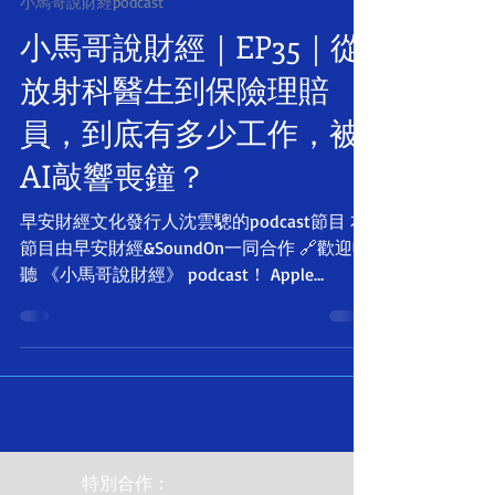
小馬哥說財經podcast
小馬哥說財經｜EP35｜從
放射科醫生到保險理賠
員，到底有多少工作，被
AI敲響喪鐘？
早安財經文化發行人沈雲驄的podcast節目 本
節目由早安財經&SoundOn一同合作 🔗歡迎收
聽 《小馬哥說財經》 podcast！ Apple
Podcast｜SoundOn 免費收聽｜Spotify｜
KKBOX [贊助連結] ✦感謝你贊助好內容，請小
馬哥吃顆喉糖吧✦...
特別合作：