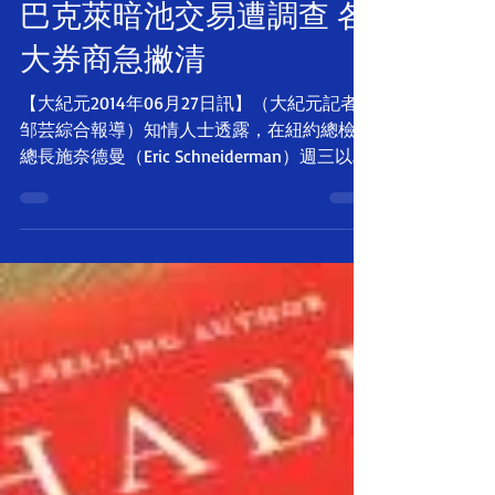
巴克萊暗池交易遭調查 各
大券商急撇清
【大紀元2014年06月27日訊】（大紀元記者
邹芸綜合報導）知情人士透露，在紐約總檢察
總長施奈德曼（Eric Schneiderman）週三以證
券欺詐罪起訴巴克萊之後，德意志銀行等各大
券商，開始切斷與巴克萊「暗池」（Dark
Pool）的一切聯繫。...