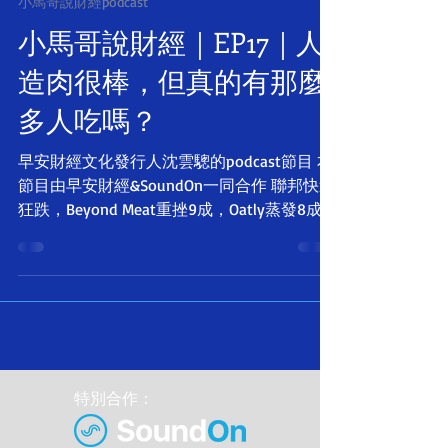
小馬哥說財經podcast
小馬哥說財經｜EP17｜人
造肉很棒，但真的有那麼
多人吃嗎？
早安財經文化發行人沈雲驄的podcast節目 本
節目由早安財經&SoundOn一同合作 聯邦快遞
狂跌，Beyond Meat重挫9成，Oatly蒸發8成，
給我們什麼啟示？ 本集重點： ✦ 解封了，快
遞業利多出盡？ ✦ Beyond Meat的夢醒時分
✦...
特別合作：